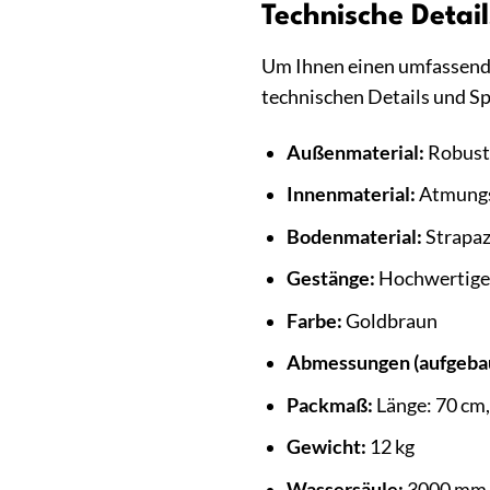
Technische Detai
Um Ihnen einen umfassenden
technischen Details und Sp
Außenmaterial:
Robust
Innenmaterial:
Atmungs
Bodenmaterial:
Strapaz
Gestänge:
Hochwertiges
Farbe:
Goldbraun
Abmessungen (aufgebau
Packmaß:
Länge: 70 cm,
Gewicht:
12 kg
Wassersäule:
3000 mm