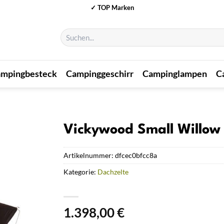
✓ TOP Marken
Suchen
nach:
mpingbesteck
Campinggeschirr
Campinglampen
C
Vickywood Small Willow
Artikelnummer:
dfcec0bfcc8a
Kategorie:
Dachzelte
1.398,00
€