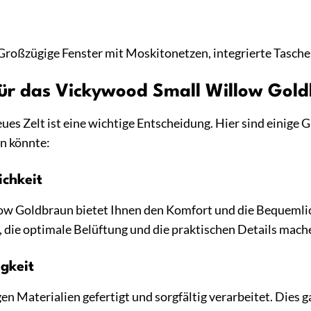
Großzügige Fenster mit Moskitonetzen, integrierte Tasche
ür das Vickywood Small Willow Goldb
eues Zelt ist eine wichtige Entscheidung. Hier sind eini
in könnte:
chkeit
w Goldbraun bietet Ihnen den Komfort und die Bequemlichk
, die optimale Belüftung und die praktischen Details ma
gkeit
gen Materialien gefertigt und sorgfältig verarbeitet. Dies