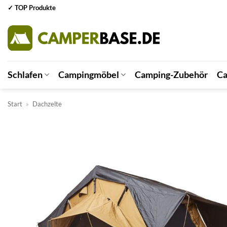
Zum
✓ TOP Produkte
Inhalt
springen
Schlafen
Campingmöbel
Camping-Zubehör
Ca
Start
»
Dachzelte