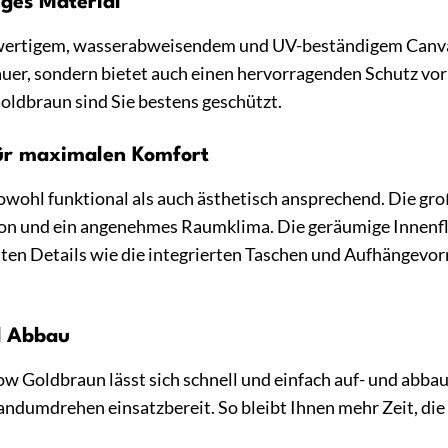
iges Material
hwertigem, wasserabweisendem und UV-beständigem Canva
auer, sondern bietet auch einen hervorragenden Schutz vo
ldbraun sind Sie bestens geschützt.
für maximalen Komfort
sowohl funktional als auch ästhetisch ansprechend. Die g
ion und ein angenehmes Raumklima. Die geräumige Innenfl
ten Details wie die integrierten Taschen und Aufhängevo
d Abbau
 Goldbraun lässt sich schnell und einfach auf- und abba
Handumdrehen einsatzbereit. So bleibt Ihnen mehr Zeit, di