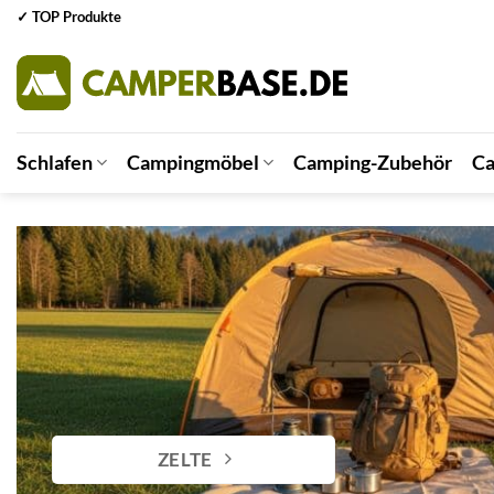
Zum
✓ TOP Produkte
Inhalt
springen
Schlafen
Campingmöbel
Camping-Zubehör
Ca
ZELTE