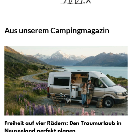
Aus unserem Campingmagazin
Freiheit auf vier Rädern: Den Traumurlaub in
Neuseeland perfekt planen