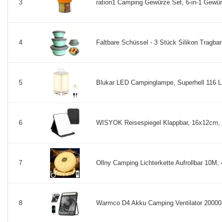
ration1 Camping Gewürze Set, 6-in-1 Gewürz
3
Faltbare Schüssel - 3 Stück Silikon Tragb
4
Blukar LED Campinglampe, Superhell 116 LE
5
WISYOK Reisespiegel Klappbar, 16x12cm, 
6
Ollny Camping Lichterkette Aufrollbar 10M,
7
Warmco D4 Akku Camping Ventilator 20000m
8