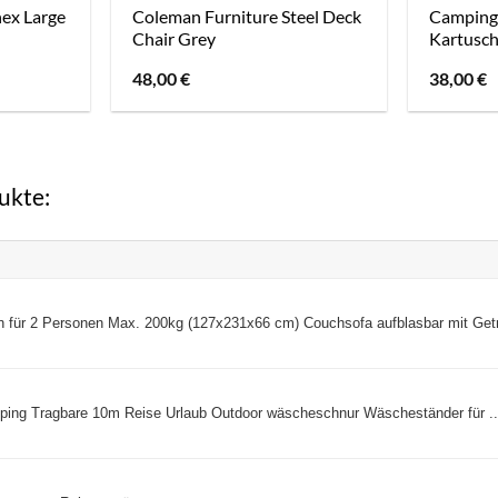
ex Large
Coleman Furniture Steel Deck
Campinga
Chair Grey
Kartusch
48,00
€
38,00
€
ukte:
n für 2 Personen Max. 200kg (127x231x66 cm) Couchsofa aufblasbar mit Getr 
ing Tragbare 10m Reise Urlaub Outdoor wäscheschnur Wäscheständer für ..