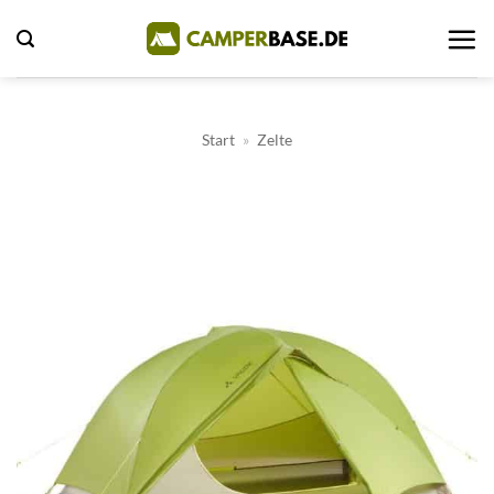
Zum
Inhalt
springen
Start
»
Zelte