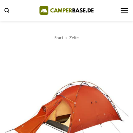
Zum
Inhalt
springen
Start
»
Zelte