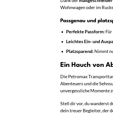
Dank der
maßgeschneider
Wohnwagen oder im Rucksa
Passgenau und platz
Perfekte Passform:
Für
Leichtes Ein- und Ausp
Platzsparend:
Nimmt nur 
Ein Hauch von Ab
Die Petromax Transporttasc
Abenteuers und die Sehnsuc
unvergessliche Momente zu
Stell dir vor, du wanderst 
dein treuer Begleiter, der 