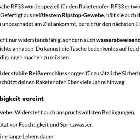
che RF33 wurde speziell für den Raketenofen RF33 entwick
 Gefertigt aus
reißfestem Ripstop-Gewebe
, hält sie auc
n unbeschadet am Ziel ankommt, bereit für den nächsten Ei
icht nur widerstandsfähig, sondern auch
wasserabweisen
chts anhaben. Du kannst die Tasche bedenkenlos auf feuch
ädigungen machen zu müssen.
 der
stabile Reißverschluss
sorgen für zusätzliche Sicher
 schützt deinen Raketenofen über viele Jahre hinweg.
bigkeit vereint
webe:
Widersteht auch anspruchsvollsten Bedingungen.
tzt vor Feuchtigkeit und Spritzwasser.
ine lange Lebensdauer.