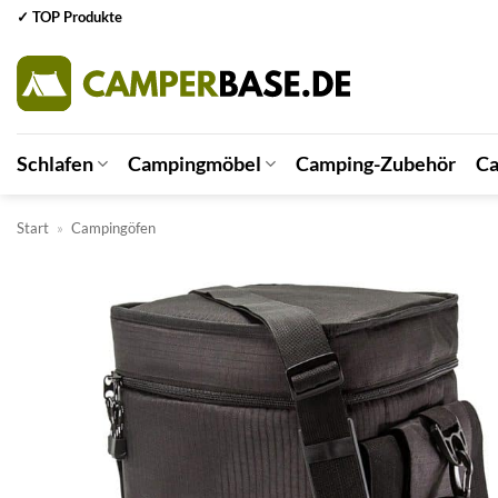
Zum
✓ TOP Produkte
Inhalt
springen
Schlafen
Campingmöbel
Camping-Zubehör
Ca
Start
»
Campingöfen