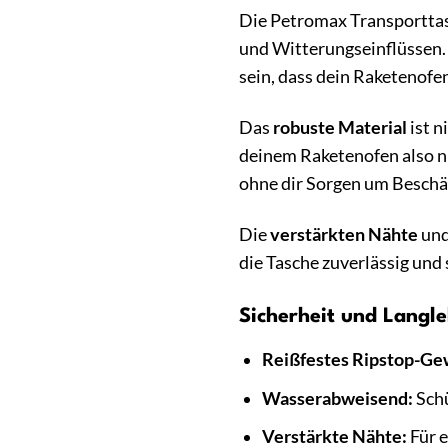
Die Petromax Transporttas
und Witterungseinflüssen.
sein, dass dein Raketenofe
Das
robuste Material
ist n
deinem Raketenofen also ni
ohne dir Sorgen um Besch
Die
verstärkten Nähte
und
die Tasche zuverlässig und
Sicherheit und Langle
Reißfestes Ripstop-Ge
Wasserabweisend:
Schü
Verstärkte Nähte:
Für e