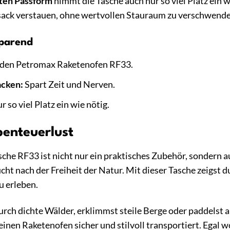
ten Passform
nimmt die Tasche auch nur so viel Platz ein 
ck verstauen, ohne wertvollen Stauraum zu verschwende
sparend
 den Petromax Raketenofen RF33.
acken:
Spart Zeit und Nerven.
so viel Platz ein wie nötig.
enteuerlust
he RF33 ist nicht nur ein praktisches Zubehör, sondern au
ht nach der Freiheit der Natur. Mit dieser Tasche zeigst d
 erleben.
durch dichte Wälder, erklimmst steile Berge oder paddelst 
deinen Raketenofen sicher und stilvoll transportiert. Egal 