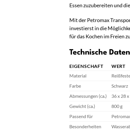
Essen zuzubereiten und die
Mit der Petromax Transport
investierst in die Möglich
für das Kochen im Freien zu
Technische Daten
EIGENSCHAFT
WERT
Material
Reißfest
Farbe
Schwarz
Abmessungen (ca.)
36 x 28 x
Gewicht (ca.)
800 g
Passend für
Petromax
Besonderheiten
Wasserabw