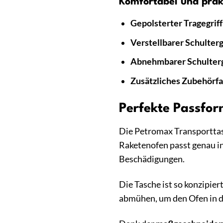
Komfortabel und prakt
Gepolsterter Tragegriff
Verstellbarer Schulterg
Abnehmbarer Schulterg
Zusätzliches Zubehörfa
Perfekte Passfo
Die Petromax Transporttas
Raketenofen passt genau in
Beschädigungen.
Die Tasche ist so konzipier
abmühen, um den Ofen in di