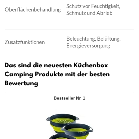
H
Schutz vor Feuchtigkeit,
Oberflächenbehandlung
na
Schmutz und Abrieb
Ve
S
L
Beleuchtung, Belüftung,
Zusatzfunktionen
Lü
Energieversorgung
e
Das sind die neuesten Küchenbox
Camping Produkte mit der besten
Bewertung
1