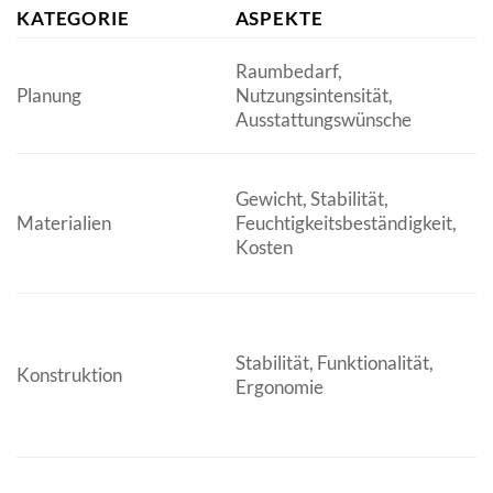
KATEGORIE
ASPEKTE
E
P
Raumbedarf,
n
Planung
Nutzungsintensität,
an
Ausstattungswünsche
Pr
Mu
Gewicht, Stabilität,
(
Materialien
Feuchtigkeitsbeständigkeit,
ve
Kosten
Hö
B
So
V
Stabilität, Funktionalität,
le
Konstruktion
Ergonomie
A
e
Gr
W