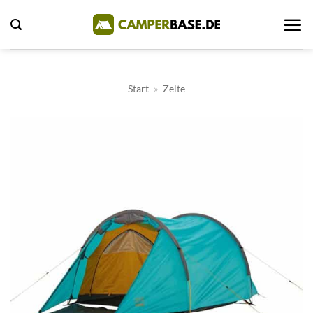
Zum
Inhalt
springen
Start
»
Zelte