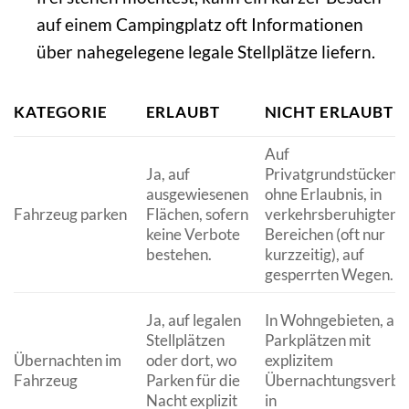
auf einem Campingplatz oft Informationen
über nahegelegene legale Stellplätze liefern.
KATEGORIE
ERLAUBT
NICHT ERLAUBT
Auf
Ja, auf
Privatgrundstücken
ausgewiesenen
ohne Erlaubnis, in
Fahrzeug parken
Flächen, sofern
verkehrsberuhigten
keine Verbote
Bereichen (oft nur
bestehen.
kurzzeitig), auf
gesperrten Wegen.
Ja, auf legalen
In Wohngebieten, auf
Stellplätzen
Parkplätzen mit
Übernachten im
oder dort, wo
explizitem
Fahrzeug
Parken für die
Übernachtungsverbo
Nacht explizit
in