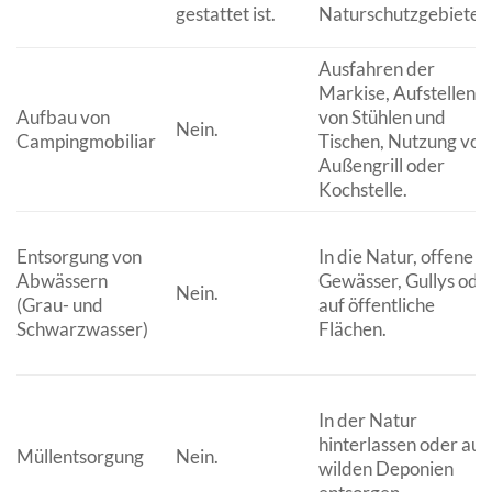
gestattet ist.
Naturschutzgebieten
Ausfahren der
Markise, Aufstellen
Aufbau von
von Stühlen und
Nein.
Campingmobiliar
Tischen, Nutzung von
Außengrill oder
Kochstelle.
Entsorgung von
In die Natur, offene
Abwässern
Gewässer, Gullys ode
Nein.
(Grau- und
auf öffentliche
Schwarzwasser)
Flächen.
In der Natur
hinterlassen oder auf
Müllentsorgung
Nein.
wilden Deponien