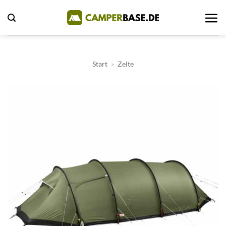
Zum
Inhalt
springen
Start
»
Zelte