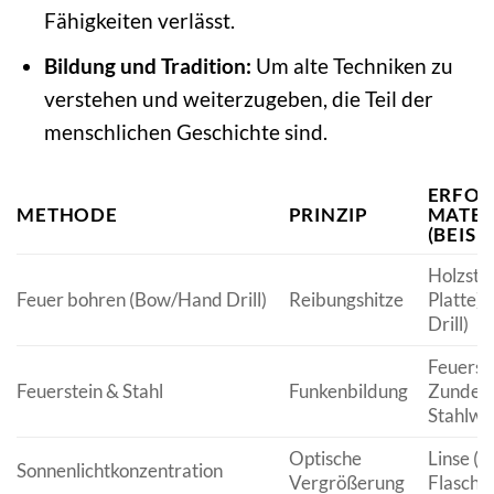
Fähigkeiten verlässt.
Bildung und Tradition:
Um alte Techniken zu
verstehen und weiterzugeben, die Teil der
menschlichen Geschichte sind.
ERFOR
METHODE
PRINZIP
MATER
(BEISP
Holzstü
Feuer bohren (Bow/Hand Drill)
Reibungshitze
Platte),
Drill)
Feuerste
Feuerstein & Stahl
Funkenbildung
Zunder (
Stahlwol
Optische
Linse (Lu
Sonnenlichtkonzentration
Vergrößerung
Flasche